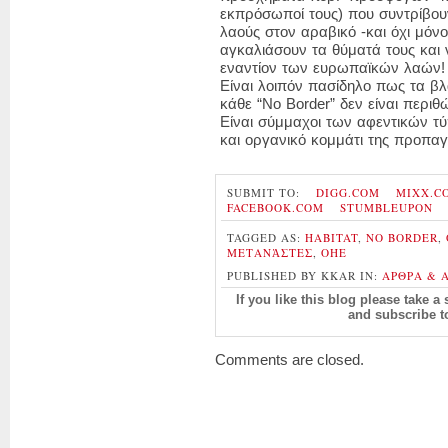
εκπρόσωποί τους) που συντρίβου
λαούς στον αραβικό -και όχι μόνο
αγκαλιάσουν τα θύματά τους και
εναντίον των ευρωπαϊκών λαών!
Είναι λοιπόν πασίδηλο πως τα 
κάθε “Νο Border” δεν είναι περιθ
Είναι σύμμαχοι των αφεντικών τύ
και οργανικό κομμάτι της προπαγ
SUBMIT TO:
DIGG.COM
MIXX.C
FACEBOOK.COM
STUMBLEUPON
TAGGED AS:
HABITAT
,
NO BORDER
,
ΜΕΤΑΝἈΣΤΕΣ
,
ΟΗΕ
PUBLISHED BY KKAR IN:
ΑΡΘΡΑ & 
If you like this blog please take 
and subscribe 
Comments are closed.