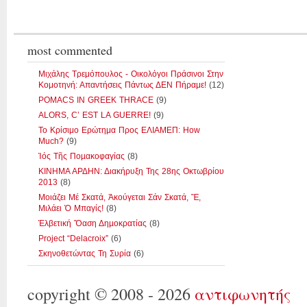
most commented
Μιχάλης Τρεμόπουλος - Οικολόγοι Πράσινοι Στην
Κομοτηνή: Απαντήσεις Πάντως ΔΕΝ Πήραμε!
(12)
POMACS IN GREEK THRACE
(9)
ALORS, C’ EST LA GUERRE!
(9)
Το Κρίσιμο Ερώτημα Προς ΕΛΙΑΜΕΠ: How
Much?
(9)
Ἰός Τῆς Ποµακοφαγίας
(8)
ΚΙΝΗΜΑ ΑΡΔΗΝ: Διακήρυξη Της 28ης Οκτωβρίου
2013
(8)
Μοιάζει Μέ Σκατά, Ἀκούγεται Σάν Σκατά, Ἔ,
Μιλάει Ὁ Μπαγίς!
(8)
Ἑλβετική Ὄαση Δηµοκρατίας
(8)
Project “Delacroix”
(6)
Σκηνοθετώντας Τη Συρία
(6)
copyright © 2008 - 2026
αντιφωνητής