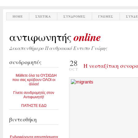
HOME
ΣΧΕΤΙΚΑ
ΣΥΝΔΡΟΜΕΣ
ΓΝΩΜΕΣ
ΣΥΝΔΕ
online
αντιφωνητής
Δεκαπενθήμερο Πανθρακικό Εντυπο Γνώμης
28
συνδρομητές
H νεοταξίτικη συνορ
OCT
Μάθετε όλα τα ΟΥΣΙΩΔΗ
που σας κρύβουν ΟΛΟΙ οι
άλλοι!
Γίνετε συνδρομητές στον
Αντιφωνητή!
ΠΑΤΗΣΤΕ ΕΔΩ
βιντεοθήκη
Ενδιαφέροντα αποσπάσματα