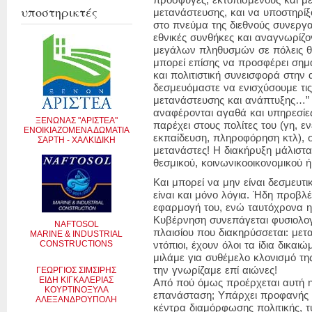
πρόσφυγες, εκτοπισμένους και μ
υποστηρικτές
μετανάστευσης, και να υποστηρίξ
στο πνεύμα της διεθνούς συνεργα
εθνικές συνθήκες και αναγνωρίζο
μεγάλων πληθυσμών σε πόλεις θέ
μπορεί επίσης να προσφέρει σημα
και πολιτιστική συνεισφορά στην 
δεσμευόμαστε να ενισχύσουμε τις
μετανάστευσης και ανάπτυξης…” 
αναφέρονται αγαθά και υπηρεσίες
ΞΕΝΩΝΑΣ "ΑΡΙΣΤΕΑ"
παρέχει στους πολίτες του (γη, εν
ΕΝΟΙΚΙΑΖΟΜΕΝΑ ΔΩΜΑΤΙΑ
εκπαίδευση, πληροφόρηση κτλ), στ
ΣΑΡΤΗ - ΧΑΛΚΙΔΙΚΗ
μετανάστες! Η διακήρυξη μάλιστα
θεσμικού, κοινωνικοοικονομικού ή
Και μπορεί να μην είναι δεσμευτικ
είναι και μόνο λόγια. Ήδη προβλ
εφαρμογή του, ενώ ταυτόχρονα η
Κυβέρνηση συνεπάγεται φυσιολογ
NAFTOSOL
πλαισίου που διακηρύσσεται: μετα
MARINE & INDUSTRIAL
CONSTRUCTIONS
ντόπιοι, έχουν όλοι τα ίδια δικαι
μιλάμε για συθέμελο κλονισμό τη
την γνωρίζαμε επί αιώνες!
ΓΕΩΡΓΙΟΣ ΣΙΜΣΙΡΗΣ
ΕΙΔΗ ΚΙΓΚΑΛΕΡΙΑΣ
Από πού όμως προέρχεται αυτή η
ΚΟΥΡΤΙΝΟΞΥΛΑ
επανάσταση; Υπάρχει προφανής 
ΑΛΕΞΑΝΔΡΟΥΠΟΛΗ
κέντρα διαμόρφωσης πολιτικής, τ