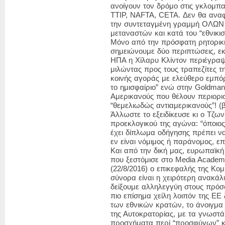
ανοίγουν τον δρόμο στις γκλομπα
ΤΤΙΡ, NAFTA, CETA. Δεν θα αναφ
την συντεταγμένη γραμμή ΟΛΩ
μεταναστών και κατά του “εθνικισ
Μόνο από την πρόσφατη ρητορικ
σημειώνουμε δύο περιπτώσεις, εκ
ΗΠΑ η Χίλαρυ Κλίντον περιέγραψ
μιλώντας προς τους τραπεζίτες της
κοινής αγοράς με ελεύθερο εμπόρ
το ημισφαίριο” ενώ στην Goldman
Αμερικανούς που θέλουν περιορι
“θεμελιωδώς αντιαμερικανούς”! (
Άλλωστε το εξειδίκευσε κι ο Τζω
προεκλογικού της αγώνα: “όποιος
έχει δίπλωμα οδήγησης πρέπει να
εν είναι νόμιμος ή παράνομος, επ
Και από την δική μας, ευρωπαϊκή
που ξεστόμισε στο Media Academ
(22/8/2016) ο επικεφαλής της Κομ
σύνορα είναι η χειρότερη ανακάλ
δείξουμε αλληλεγγύη στους πρόσφ
πιο επίσημα χείλη λοιπόν της ΕΕ 
των εθνικών κρατών, το άνοιγμα
της Αυτοκρατορίας, με τα γνωστ
προσχήματα περί “προσφύγων” κτλ.