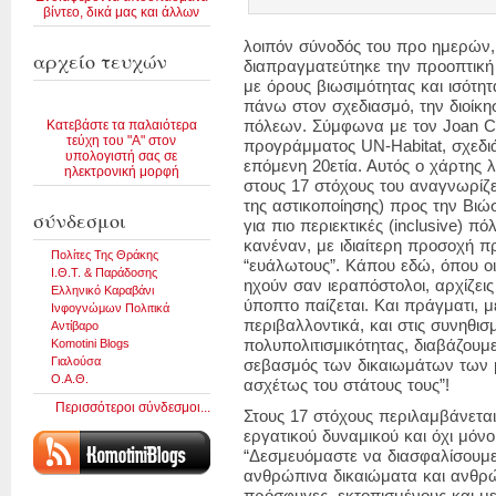
βίντεο, δικά μας και άλλων
λοιπόν σύνοδός του προ ημερών,
αρχείο τευχών
διαπραγματεύτηκε την προοπτική
με όρους βιωσιμότητας και ισότη
πάνω στον σχεδιασμό, την διοίκη
Κατεβάστε τα παλαιότερα
πόλεων. Σύμφωνα με τον Joan Cl
τεύχη του "Α" στον
προγράμματος UN-Habitat, σχεδιά
υπολογιστή σας σε
επόμενη 20ετία. Αυτός ο χάρτης 
ηλεκτρονική μορφή
στους 17 στόχους του αναγνωρίζ
της αστικοποίησης) προς την Βιώ
σύνδεσμοι
για πιο περιεκτικές (inclusive) 
κανέναν, με ιδιαίτερη προσοχή π
Πολίτες Της Θράκης
“ευάλωτους”. Κάπου εδώ, όπου οι
Ι.Θ.Τ. & Παράδοσης
ηχούν σαν ιεραπόστολοι, αρχίζεις
Ελληνικό Καραβάνι
ύποπτο παίζεται. Και πράγματι, 
Ινφογνώμων Πολιτικά
περιβαλλοντικά, και στις συνηθι
Αντίβαρο
Komotini Blogs
πολυπολιτισμικότητας, διαβάζουμ
Γιαλούσα
σεβασμός των δικαιωμάτων των
Ο.Α.Θ.
ασχέτως του στάτους τους”!
Περισσότεροι σύνδεσμοι...
Στους 17 στόχους περιλαμβάνεται
εργατικού δυναμικού και όχι μόνο
“Δεσμευόμαστε να διασφαλίσουμ
ανθρώπινα δικαιώματα και ανθρώπ