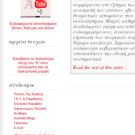
συμφέροντα στο ζήτημα των
ανατροπή του στάτους κβο δ
θεαματικές αποφάσεις που 
συλλαλητήρια. Μικρές καθημ
Ενδιαφέροντα αποσπάσματα
δυσδιάκριτες ακόμη και από
βίντεο, δικά μας και άλλων
ενδιαφερόμενους, ανοίγουν
εδραίωση των τουρκικών συ
αρχείο τευχών
Νόμιμα και ήσυχα. Σημειώνο
αλληλουχία κυβερνητικών 
υποσκάπτουν την εθνική μα
συστηματικά.
Κατεβάστε τα παλαιότερα
τεύχη του "Α" στον
Read the rest of this entry…
υπολογιστή σας σε
ηλεκτρονική μορφή
σύνδεσμοι
Πολίτες Της Θράκης
Ι.Θ.Τ. & Παράδοσης
Ελληνικό Καραβάνι
Ινφογνώμων Πολιτικά
Αντίβαρο
Komotini Blogs
Γιαλούσα
Ο.Α.Θ.