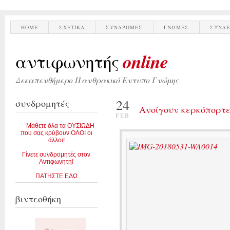
HOME
ΣΧΕΤΙΚΑ
ΣΥΝΔΡΟΜΕΣ
ΓΝΩΜΕΣ
ΣΥΝΔΕ
online
αντιφωνητής
Δεκαπενθήμερο Πανθρακικό Εντυπο Γνώμης
24
συνδρομητές
Ανοίγουν κερκόπορτε
FEB
Μάθετε όλα τα ΟΥΣΙΩΔΗ
που σας κρύβουν ΟΛΟΙ οι
άλλοι!
Γίνετε συνδρομητές στον
Αντιφωνητή!
ΠΑΤΗΣΤΕ ΕΔΩ
βιντεοθήκη