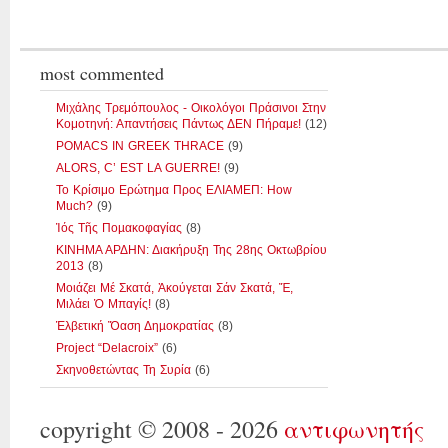
most commented
Μιχάλης Τρεμόπουλος - Οικολόγοι Πράσινοι Στην
Κομοτηνή: Απαντήσεις Πάντως ΔΕΝ Πήραμε!
(12)
POMACS IN GREEK THRACE
(9)
ALORS, C’ EST LA GUERRE!
(9)
Το Κρίσιμο Ερώτημα Προς ΕΛΙΑΜΕΠ: How
Much?
(9)
Ἰός Τῆς Ποµακοφαγίας
(8)
ΚΙΝΗΜΑ ΑΡΔΗΝ: Διακήρυξη Της 28ης Οκτωβρίου
2013
(8)
Μοιάζει Μέ Σκατά, Ἀκούγεται Σάν Σκατά, Ἔ,
Μιλάει Ὁ Μπαγίς!
(8)
Ἑλβετική Ὄαση Δηµοκρατίας
(8)
Project “Delacroix”
(6)
Σκηνοθετώντας Τη Συρία
(6)
copyright © 2008 - 2026
αντιφωνητής