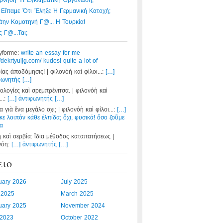
ρνηση Ἤ Ἐγκληματική Ὀργάνωση;
 Εἴπαμε Ὅτι Ἔληξε Ἡ Γερμανική Κατοχή;
Στην Κομοτηνή Γ@... Η Τουρκία!
 Γ@...ται;
yforme:
write an essay for me
//dekrtyuijg.com/ kudos! quite a lot of
ίας ἀποδόμησις! | φιλονόὴ καὶ φίλοι...:
[…]
φωνητὴς […]
ολογίες καὶ σρεμπρένιτσα. | φιλονόὴ καὶ
...:
[…] ἀντιφωνητής […]
 γιὰ ἕνα μεγάλο οχι; | φιλονόὴ καὶ φίλοι...:
[…]
κε λοιπόν κάθε ἐλπίδα; ὄχι, φυσικά! ὅσο ζοῦμε
α
η καὶ σερβία: ἲδια μέθοδος καταπατήσεως |
νόη:
[…] ἀντιφωνητής […]
ειο
uary 2026
July 2025
l 2025
March 2025
uary 2025
November 2024
2023
October 2022