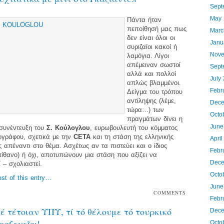
Sept
May 
Πάντα ήταν
πεποίθησή μας πως
Marc
δεν είναι όλοι οι
Janu
συριζαίοι κακοί ή
Nove
λαμόγια. Λίγοι
απέμειναν σωστοί
Sept
αλλά και πολλοί
July
απλώς βλαμμένοι.
Febr
Δείγμα του τρόπου
αντίληψης (λέμε,
Dece
τώρα…) των
Octo
πραγμάτων δίνει η
June
συνέντευξη του
Σ. Κούλογλου
, ευρωβουλευτή του κόμματος
ογράφου, σχετικά με την
CETA
και τη στάση της ελληνικής
Apri
 απέναντι στο θέμα. Ασχέτως αν τα πιστεύει και ο ίδιος
Febr
ίθανο) ή όχι, αποτυπώνουν μια στάση που αξίζει να
Dece
 – σχολιαστεί.
Octo
est of this entry…
June
COMMENTS
Febr
OFF
έ τέτοιαν ΥΠΥ, τί τό θέλουμε τό τουρκικό
Dece
ροξενεῖο;!
Octo