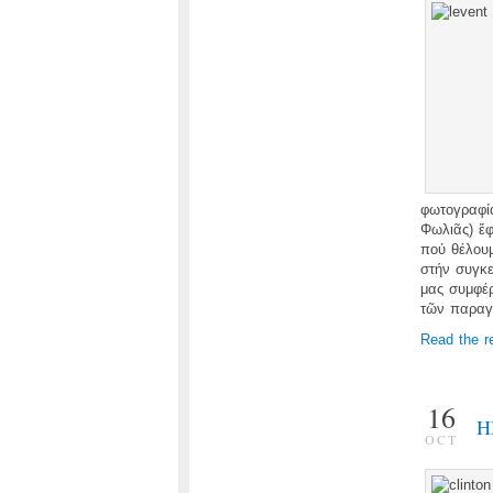
φωτογραφία
Φωλιᾶς) ἔφ
πού θέλουμ
στήν συγκε
μας συμφέρ
τῶν παρα
Read the r
16
Η
OCT