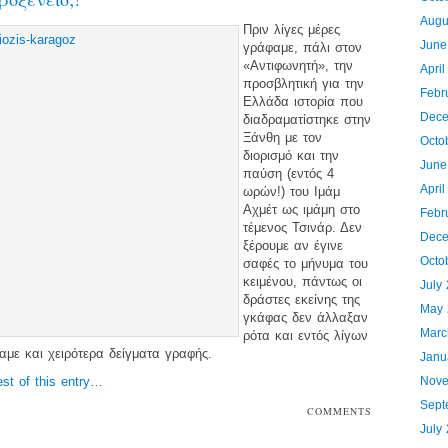
Augu
Πριν λίγες μέρες
June
γράφαμε, πάλι στον
«Αντιφωνητή», την
Apri
προσβλητική για την
Febr
Ελλάδα ιστορία που
Dece
διαδραματίστηκε στην
Ξάνθη με τον
Octo
διορισμό και την
June
παύση (εντός 4
Apri
ωρών!) του Ιμάμ
Αχμέτ ως ιμάμη στο
Febr
τέμενος Τσινάρ. Δεν
Dece
ξέρουμε αν έγινε
Octo
σαφές το μήνυμα του
κειμένου, πάντως οι
July
δράστες εκείνης της
May 
γκάφας δεν άλλαξαν
Marc
ρότα και εντός λίγων
αμε και χειρότερα δείγματα γραφής.
Janu
est of this entry…
Nove
Sept
COMMENTS
OFF
July