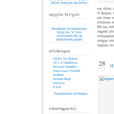
βίντεο, δικά μας και άλλων
και άλλες
αρχείο τευχών
Ο δρόμος τ
και πέρα κ
ελληνική σ
ΒΑ της πόλ
Κατεβάστε τα παλαιότερα
σημαία ελλ
τεύχη του "Α" στον
υπολογιστή σας σε
απαγορεύου
ηλεκτρονική μορφή
υπήρχε κάπ
σημαίες αν
σύνδεσμοι
Πολίτες Της Θράκης
28
Ι.Θ.Τ. & Παράδοσης
H
Ελληνικό Καραβάνι
OCT
Ινφογνώμων Πολιτικά
Αντίβαρο
Komotini Blogs
Γιαλούσα
Ο.Α.Θ.
Περισσότεροι σύνδεσμοι...
υποστηρικτές