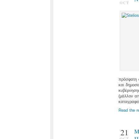
OCT
πρόσφατη 
και δημοσι
κυβέρνησης
(μάλλον απ
καταγραφεί
Read the r
21
Μ
Π
OCT