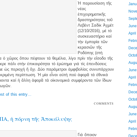
Ἡ παρουσίαση τῆς
Janu
νέας
Nove
ἐπιχειρηματικῆς
Sept
δραστηριότητας τοῦ
Λεβέντ Σαδίκ Ἀχμέτ
June
(12/10/2016), μέ τό
April
συσκευαστήριο καί
Febr
τήν ἐμπορία τῶν
κερασιῶν τῆς
Dece
Ροδόπης (στή
Octo
 ὁ χῶρος ὅπου πέφτουν τά θεμέλια, λίγο πρίν τήν εἴσοδο τῆς
Augu
ερε πάλι στήν ἐπικαιρότητα τό ἐρώτημα γιά τίς ἐπενδύσεις
ε ὡς περιοχή ἤ ὄχι. Δύο παράμετροι ἀμφιβολίας συνυπάρχουν
June
κριμένη περίπτωση. Ἡ μία εἶναι αὐτή πού ἀφορᾶ τά ἐθνικά
Apri
οντα καί ἡ ἄλλη ἀφορᾶ τά οἰκονομικά συμφέροντα τῶν ἴδιων
Febr
γωγῶν.
Dece
est of this entry…
Octo
COMMENTS
Augu
OFF
June
ΠΑ, ἡ πόρνη τῆς Ἀποκάλυψης
Apri
Febr
Γιά ὅποιον
Dece