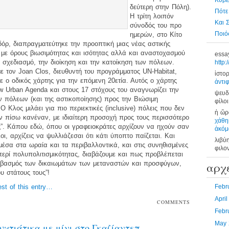
Κυβέ
δεύτερη στην Πόλη).
Πότε
Η τρίτη λοιπόν
Και 
σύνοδός του προ
Ποιός
ημερών, στο Κίτο
όρ, διαπραγματεύτηκε την προοπτική μιας νέας αστικής
με όρους βιωσιμότητας και ισότητας αλλά και αναστοχασμού
essa
σχεδιασμό, την διοίκηση και την κατοίκηση των πόλεων.
http:
 τον Joan Clos, διευθυντή του προγράμματος UN-Habitat,
ἱστορ
ε ο οδικός χάρτης για την επόμενη 20ετία. Αυτός ο χάρτης
ἀντι
w Urban Agenda και στους 17 στόχους του αναγνωρίζει την
ψευδ
 πόλεων (και της αστικοποίησης) προς την Βιώσιμη
φίλοι
Ο Κλος μιλάει για πιο περιεκτικές (inclusive) πόλεις που δεν
ἡ ὥρα
 πίσω κανέναν, με ιδιαίτερη προσοχή προς τους περισσότερο
χάθη
”. Κάπου εδώ, όπου οι γραφειοκράτες αρχίζουν να ηχούν σαν
ἀκόμ
οι, αρχίζεις να ψυλλιάζεσαι ότι κάτι ύποπτο παίζεται. Και
λιβύ
μέσα στα ωραία και τα περιβαλλοντικά, και στις συνηθισμένες
φιλο
ερί πολυπολιτισμικότητας, διαβάζουμε και πως προβλέπεται
εβασμός των δικαιωμάτων των μεταναστών και προσφύγων,
αρχ
υ στάτους τους”!
est of this entry…
Febr
Apri
COMMENTS
OFF
Febr
May 
υχτιάτικα με μίνι στο Γκαζίαντεπ