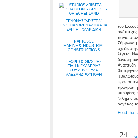
ΞΕΝΩΝΑΣ "ΑΡΙΣΤΕΑ"
ΕΝΟΙΚΙΑΖΟΜΕΝΑ ΔΩΜΑΤΙΑ
του Εκουαδ
ΣΑΡΤΗ - ΧΑΛΚΙΔΙΚΗ
ανάπτυξης 
πάνω στον 
NAFTOSOL
Σύμφωνα με
MARINE & INDUSTRIAL
σχεδιάστηκ
CONSTRUCTIONS
λέγεται Ne
δύναμη των
ΓΕΩΡΓΙΟΣ ΣΙΜΣΙΡΗΣ
Ανάπτυξη. 
ΕΙΔΗ ΚΙΓΚΑΛΕΡΙΑΣ
ΚΟΥΡΤΙΝΟΞΥΛΑ
θα αφήνουν
ΑΛΕΞΑΝΔΡΟΥΠΟΛΗ
“ευάλωτους
ιεραπόστολ
πράγματι, 
μπούρδες π
“πλήρης σ
ασχέτως το
Read the r
24
Ν