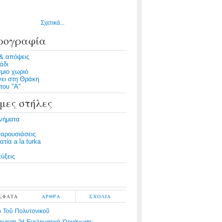
Σχετικά...
ρογραφία
& απόψεις
άδι
μιο χωριό
νει στη Θράκη
του "Α"
μες στήλες
νήματα
παρουσιάσεις
τία a la turka
ύξεις
ΣΦΑΤΑ
ΑΡΘΡΑ
ΣΧΟΛΙΑ
 Τοῦ Πολυτονικοῦ