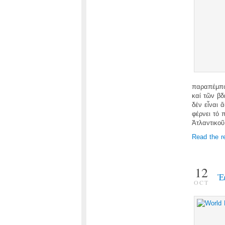
παραπέμπο
καί τῶν β
δέν εἶναι 
φέρνει τό 
Ἀτλαντικοῦ
Read the r
12
Ἐ
OCT