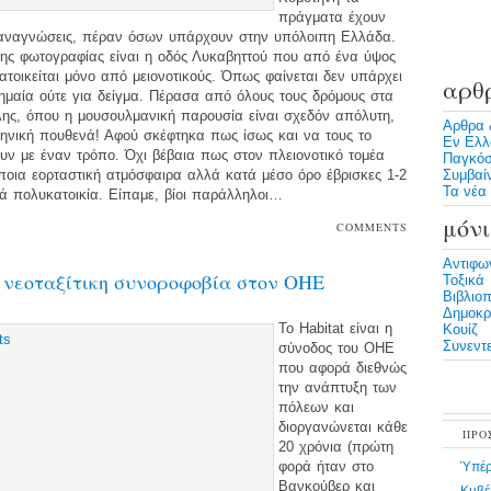
πράγματα έχουν
 αναγνώσεις, πέραν όσων υπάρχουν στην υπόλοιπη Ελλάδα.
ης φωτογραφίας είναι η οδός Λυκαβηττού που από ένα ύψος
ατοικείται μόνο από μειονοτικούς. Όπως φαίνεται δεν υπάρχει
αρθ
ημαία ούτε για δείγμα. Πέρασα από όλους τους δρόμους στα
ης, όπου η μουσουλμανική παρουσία είναι σχεδόν απόλυτη,
Αρθρα 
ηνική πουθενά! Αφού σκέφτηκα πως ίσως και να τους το
Εν Ελλ
ν με έναν τρόπο. Όχι βέβαια πως στον πλειονοτικό τομέα
Παγκόσ
οια εορταστική ατμόσφαιρα αλλά κατά μέσο όρο έβρισκες 1-2
Συμβαί
Τα νέα 
ά πολυκατοικία. Είπαμε, βίοι παράλληλοι…
μόνι
COMMENTS
OFF
Αντιφω
 νεοταξίτικη συνοροφοβία στον ΟΗΕ
Τοξικά
Βιβλιο
Δημοκρα
To Habitat είναι η
Κουίζ
Συνεντε
σύνοδος του ΟΗΕ
που αφορά διεθνώς
την ανάπτυξη των
πόλεων και
διοργανώνεται κάθε
ΠΡΟ
20 χρόνια (πρώτη
φορά ήταν στο
Ὑπέρ
Βανκούβερ και