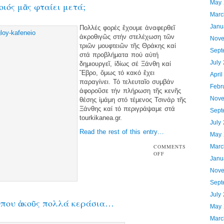
May 
οιός μᾶς φταίει μετά;
Marc
Janu
Πολλές φορές ἔχουμε ἀναφερθεῖ
ἀκροθιγῶς στήν στελέχωση τῶν
Nove
τριῶν μουφτειῶν τῆς Θράκης καί
Sept
στά προβλήματα πού αὐτή
July
δημιουργεῖ, ἰδίως σέ Ξάνθη καί
Ἕβρο, ὅμως τό κακό ἔχει
Apri
παραγίνει. Τό τελευταῖο συμβάν
Febr
ἀφοροῦσε τήν πλήρωση τῆς κενῆς
Nove
θέσης ἰμάμη στό τέμενος Τσινάρ τῆς
Ξάνθης καί τό περιγράψαμε στά
Sept
tourkikanea.gr.
July
Read the rest of this entry…
May 
COMMENTS
Marc
OFF
Janu
Nove
Sept
July
που ἀκοῦς πολλά κεράσια…
May 
Marc