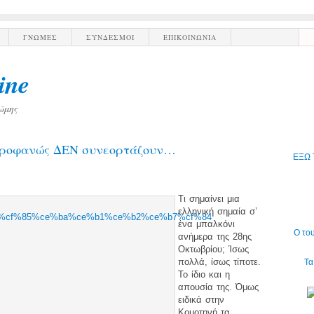
ΓΝΩΜΕΣ
ΣΥΝΔΕΣΜΟΙ
ΕΠΙΚΟΙΝΩΝΙΑ
ine
ώμης
ροφανώς ΔΕΝ συνεορτάζουν…
ΕΞΩ 
Τι σημαίνει μια
ελληνική σημαία σ’
ένα μπαλκόνι
Ο το
ανήμερα της 28ης
Οκτωβρίου; Ίσως
πολλά, ίσως τίποτε.
Τα
Το ίδιο και η
απουσία της. Όμως
ειδικά στην
Κομοτηνή τα