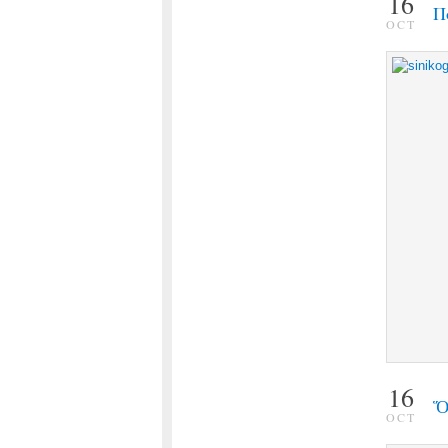
16
Π
OCT
16
Ὅ
OCT