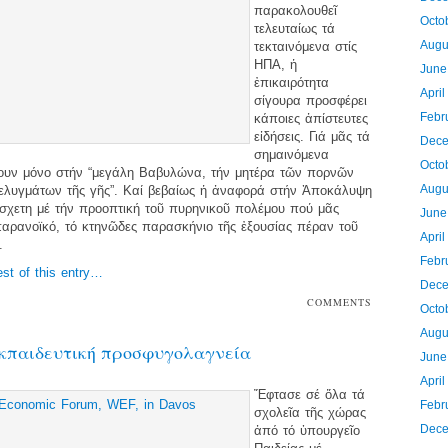
παρακολουθεῖ
Octo
τελευταίως τά
Augu
τεκταινόμενα στίς
ΗΠΑ, ἡ
June
ἐπικαιρότητα
Apri
σίγουρα προσφέρει
Febr
κάποιες ἀπίστευτες
εἰδήσεις. Γιά μᾶς τά
Dece
σημαινόμενα
Octo
υν μόνο στήν “μεγάλη Βαβυλώνα, τήν μητέρα τῶν πορνῶν
Augu
δελυγμάτων τῆς γῆς”. Καί βεβαίως ἡ ἀναφορά στήν Ἀποκάλυψη
ἄσχετη μέ τήν προοπτική τοῦ πυρηνικοῦ πολέμου πού μᾶς
June
παρανοϊκό, τό κτηνῶδες παρασκήνιο τῆς ἐξουσίας πέραν τοῦ
Apri
.
Febr
est of this entry…
Dece
COMMENTS
Octo
OFF
Augu
κπαιδευτική προσφυγολαγνεία
June
Apri
Ἔφτασε σέ ὅλα τά
Febr
σχολεῖα τῆς χώρας
Dece
ἀπό τό ὑπουργεῖο