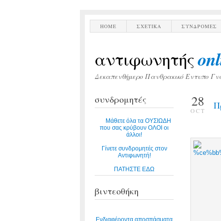
HOME
ΣΧΕΤΙΚΑ
ΣΥΝΔΡΟΜΕΣ
onl
αντιφωνητής
Δεκαπενθήμερο Πανθρακικό Εντυπο Γν
28
συνδρομητές
Π
OCT
Μάθετε όλα τα ΟΥΣΙΩΔΗ
που σας κρύβουν ΟΛΟΙ οι
άλλοι!
Γίνετε συνδρομητές στον
Αντιφωνητή!
ΠΑΤΗΣΤΕ ΕΔΩ
βιντεοθήκη
Ενδιαφέροντα αποσπάσματα