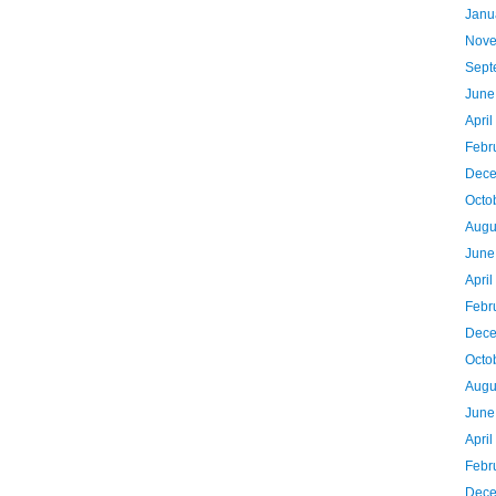
Janu
Nove
Sept
June
April
Febr
Dece
Octo
Augu
June
Apri
Febr
Dece
Octo
Augu
June
Apri
Febr
Dece