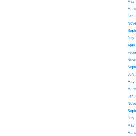
May 
Marc
Janu
Nove
Sept
July
Apri
Febr
Nove
Sept
July
May 
Marc
Janu
Nove
Sept
July
May 
Marc