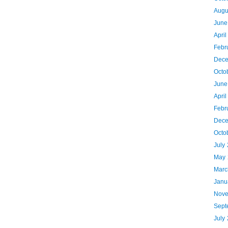
Augu
June
Apri
Febr
Dece
Octo
June
Apri
Febr
Dece
Octo
July
May 
Marc
Janu
Nove
Sept
July