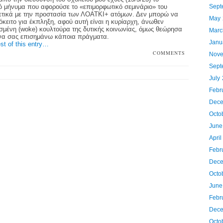
ό μήνυμα που αφορούσε το «επιμορφωτικό σεμινάριο» του
Sept
τικά με την προστασία των ΛΟΑΤΚΙ+ ατόμων. Δεν μπορώ να
May 
όκειτο για έκπληξη, αφού αυτή είναι η κυρίαρχη, άνωθεν
μένη (woke) κουλτούρα της δυτικής κοινωνίας, όμως θεώρησα
Marc
 να σας επισημάνω κάποια πράγματα.
Janu
st of this entry…
COMMENTS
Nove
OFF
Sept
July
Febr
Dece
Octo
June
Apri
Febr
Dece
Octo
June
Febr
Dece
Octo