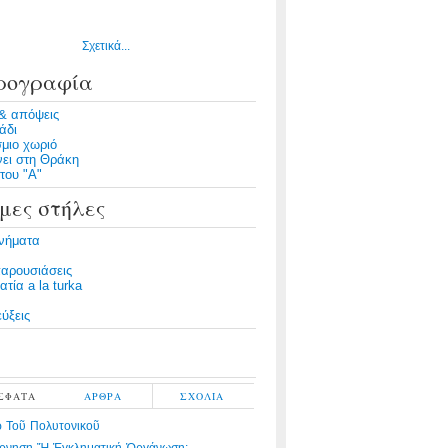
Σχετικά...
ρογραφία
& απόψεις
άδι
μιο χωριό
νει στη Θράκη
του "Α"
μες στήλες
νήματα
παρουσιάσεις
τία a la turka
ύξεις
ΣΦΑΤΑ
ΑΡΘΡΑ
ΣΧΟΛΙΑ
 Τοῦ Πολυτονικοῦ