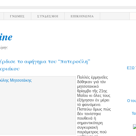
ΓΝΩΜΕΣ
ΣΥΝΔΕΣΜΟΙ
ΕΠΙΚΟΙΝΩΝΙΑ
ine
ώμης
έρδισε το αφήγημα του “πατερούλη”
υριάκου
ΕΞΩ 
Πολλές ἑρμηνεῖες
δόθηκαν γιά τόν
μητσοτακικό
θρίαμβο τῆς 21ης
Μαΐου κι ὅλες τους
ἐξήγησαν ἐν μέρει
Ο το
τό φαινόμενο.
Πιστεύω ὅμως πώς
δέν τονίστηκε
Τα
πουθενά ἡ
σημαντικότερη
συγκυριακή
παράμετρος πού