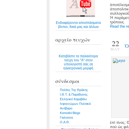
ἀποτέλεσμα
ἀποπολιτικ
συλλογικοῦ
Ἡ παράμετρ
τρόπους.
Ενδιαφέροντα αποσπάσματα
Read the re
βίντεο, δικά μας και άλλων
αρχείο τευχών
22
Ὁ
MAY
Κατεβάστε τα παλαιότερα
τεύχη του "Α" στον
υπολογιστή σας σε
ηλεκτρονική μορφή
σύνδεσμοι
Πολίτες Της Θράκης
Ι.Θ.Τ. & Παράδοσης
Ελληνικό Καραβάνι
Ινφογνώμων Πολιτικά
Αντίβαρο
Komotini Blogs
Γιαλούσα
Ο.Α.Θ.
ἐπί τίνος;
πού ὡς φιλ