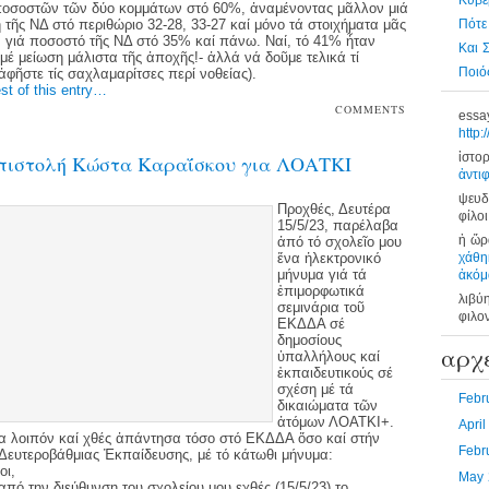
Κυβέ
ποσοστῶν τῶν δύο κομμάτων στό 60%, ἀναμένοντας μᾶλλον μιά
 τῆς ΝΔ στό περιθώριο 32-28, 33-27 καί μόνο τά στοιχήματα μᾶς
Πότε
 γιά ποσοστό τῆς ΝΔ στό 35% καί πάνω. Ναί, τό 41% ἦταν
Και 
-μέ μείωση μάλιστα τῆς ἀποχῆς!- ἀλλά νά δοῦμε τελικά τί
Ποιός
 ἀφῆστε τίς σαχλαμαρίτσες περί νοθείας).
st of this entry…
COMMENTS
essa
OFF
http:
ἱστορ
πιστολή Κώστα Καραΐσκου για ΛΟΑΤΚΙ
ἀντι
ψευδ
Προχθές, Δευτέρα
φίλοι
15/5/23, παρέλαβα
ἡ ὥρα
ἀπό τό σχολεῖο μου
ἕνα ἠλεκτρονικό
χάθη
μήνυμα γιά τά
ἀκόμ
ἐπιμορφωτικά
λιβύ
σεμινάρια τοῦ
φιλο
ΕΚΔΔΑ σέ
δημοσίους
αρχ
ὑπαλλήλους καί
ἐκπαιδευτικούς σέ
σχέση μέ τά
Febr
δικαιώματα τῶν
ἀτόμων ΛΟΑΤΚΙ+.
Apri
α λοιπόν καί χθές ἀπάντησα τόσο στό ΕΚΔΔΑ ὅσο καί στήν
Febr
Δευτεροβάθμιας Ἐκπαίδευσης, μέ τό κάτωθι μήνυμα:
οι,
May 
πό την διεύθυνση του σχολείου μου εχθές (15/5/23) το