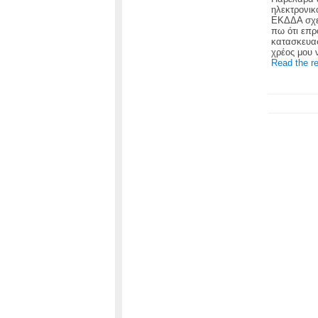
ηλεκτρονικ
ΕΚΔΔΑ σχε
πω ότι επρ
κατασκευασ
χρέος μου
Read the re