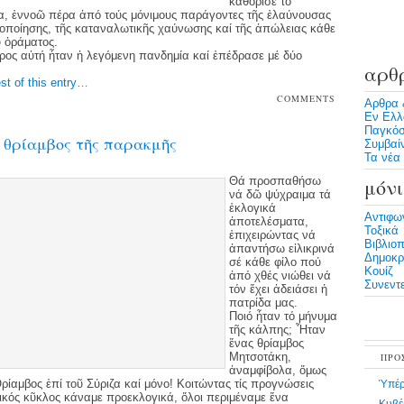
καθόρισε τό
, ἐννοῶ πέρα ἀπό τούς μόνιμους παράγοντες τῆς ἐλαύνουσας
οποίησης, τῆς καταναλωτικῆς χαύνωσης καί τῆς ἀπώλειας κάθε
 ὁράματος.
ος αὐτή ἦταν ἡ λεγόμενη πανδημία καί ἐπέδρασε μέ δύο
αρθ
st of this entry…
COMMENTS
Αρθρα 
OFF
Εν Ελλ
Παγκόσ
 θρίαμβος τῆς παρακμῆς
Συμβαί
Τα νέα 
Θά προσπαθήσω
μόνι
νά δῶ ψύχραιμα τά
ἐκλογικά
Αντιφω
ἀποτελέσματα,
Τοξικά
ἐπιχειρώντας νά
Βιβλιο
ἀπαντήσω εἰλικρινά
Δημοκρα
σέ κάθε φίλο πού
Κουίζ
ἀπό χθές νιώθει νά
Συνεντε
τόν ἔχει ἀδειάσει ἡ
πατρίδα μας.
Ποιό ἦταν τό μήνυμα
τῆς κάλπης; Ἦταν
ἕνας θρίαμβος
Μητσοτάκη,
ΠΡΟ
ἀναμφίβολα, ὅμως
 Θρίαμβος ἐπί τοῦ Σύριζα καί μόνο! Κοιτώντας τίς προγνώσεις
Ὑπέρ
ικός κῦκλος κάναμε προεκλογικά, ὅλοι περιμέναμε ἕνα