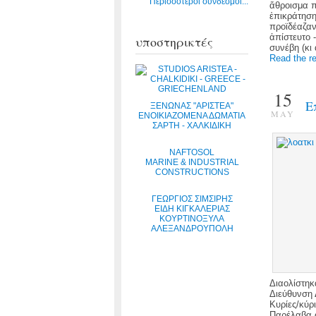
Περισσότεροι σύνδεσμοι...
ἄθροισμα 
ἐπικράτηση
προϊδέαζαν
ἀπίστευτο 
υποστηρικτές
συνέβη (κι
Read the re
15
Ε
ΞΕΝΩΝΑΣ "ΑΡΙΣΤΕΑ"
MAY
ΕΝΟΙΚΙΑΖΟΜΕΝΑ ΔΩΜΑΤΙΑ
ΣΑΡΤΗ - ΧΑΛΚΙΔΙΚΗ
NAFTOSOL
MARINE & INDUSTRIAL
CONSTRUCTIONS
ΓΕΩΡΓΙΟΣ ΣΙΜΣΙΡΗΣ
ΕΙΔΗ ΚΙΓΚΑΛΕΡΙΑΣ
ΚΟΥΡΤΙΝΟΞΥΛΑ
ΑΛΕΞΑΝΔΡΟΥΠΟΛΗ
Διαολίστηκ
Διεύθυνση 
Κυρίες/κύρι
Παρέλαβα α