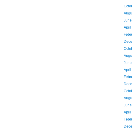
Octo
Augu
June
Apri
Febr
Dece
Octo
Augu
June
Apri
Febr
Dece
Octo
Augu
June
Apri
Febr
Dece