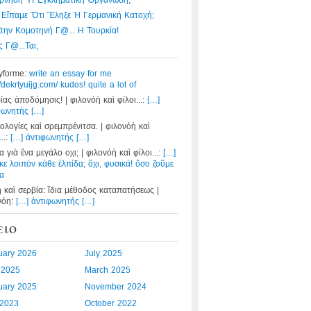
ρνηση Ἤ Ἐγκληματική Ὀργάνωση;
 Εἴπαμε Ὅτι Ἔληξε Ἡ Γερμανική Κατοχή;
Στην Κομοτηνή Γ@... Η Τουρκία!
 Γ@...ται;
yforme:
write an essay for me
//dekrtyuijg.com/ kudos! quite a lot of
ίας ἀποδόμησις! | φιλονόὴ καὶ φίλοι...:
[…]
φωνητὴς […]
ολογίες καὶ σρεμπρένιτσα. | φιλονόὴ καὶ
...:
[…] ἀντιφωνητής […]
 γιὰ ἕνα μεγάλο οχι; | φιλονόὴ καὶ φίλοι...:
[…]
κε λοιπόν κάθε ἐλπίδα; ὄχι, φυσικά! ὅσο ζοῦμε
α
η καὶ σερβία: ἲδια μέθοδος καταπατήσεως |
νόη:
[…] ἀντιφωνητής […]
ειο
uary 2026
July 2025
l 2025
March 2025
uary 2025
November 2024
2023
October 2022