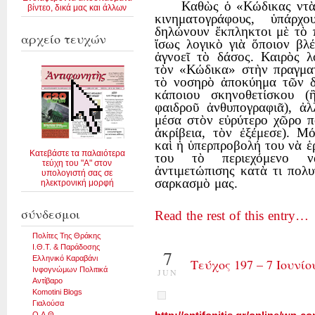
Καθὼς ὁ «Κώδικας ντὰ 
βίντεο, δικά μας και άλλων
κινηματογράφους, ὑπάρ
δηλώνουν ἔκπληκτοι μὲ τὸ π
αρχείο τευχών
ἴσως λογικὸ γιὰ ὅποιον βλ
ἀγνοεῖ τὸ δάσος. Καιρὸς λ
τὸν «Κώδικα» στὴν πραγματ
τὸ νοσηρὸ ἀποκύημα τῶν δ
κάποιου σκηνοθετίσκου (
φαιδροῦ ἀνθυπογραφιᾶ), ἀ
μέσα στὸν εὐρύτερο χῶρο π
ἀκρίβεια, τὸν ἐξέμεσε). Μ
καὶ ἡ ὑπερπροβολή του νὰ ἑρ
Κατεβάστε τα παλαιότερα
του τὸ περιεχόμενο ν
τεύχη του "Α" στον
ἀντιμετώπισης κατὰ τι πολ
υπολογιστή σας σε
σαρκασμὸ μας.
ηλεκτρονική μορφή
σύνδεσμοι
Read the rest of this entry…
Πολίτες Της Θράκης
Ι.Θ.Τ. & Παράδοσης
7
Ελληνικό Καραβάνι
Τεύχος 197 – 7 Ιουνίο
Ινφογνώμων Πολιτικά
JUN
Αντίβαρο
Komotini Blogs
Γιαλούσα
Ο.Α.Θ.