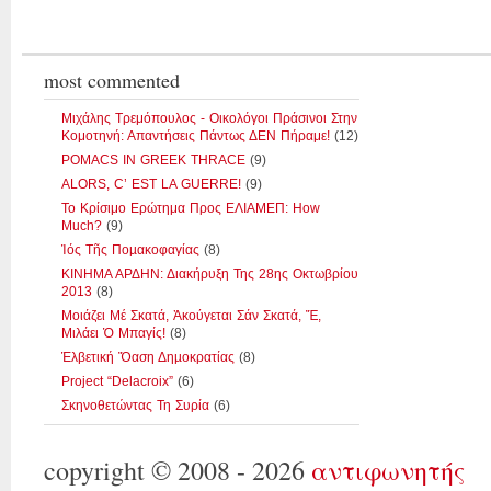
most commented
Μιχάλης Τρεμόπουλος - Οικολόγοι Πράσινοι Στην
Κομοτηνή: Απαντήσεις Πάντως ΔΕΝ Πήραμε!
(12)
POMACS IN GREEK THRACE
(9)
ALORS, C’ EST LA GUERRE!
(9)
Το Κρίσιμο Ερώτημα Προς ΕΛΙΑΜΕΠ: How
Much?
(9)
Ἰός Τῆς Ποµακοφαγίας
(8)
ΚΙΝΗΜΑ ΑΡΔΗΝ: Διακήρυξη Της 28ης Οκτωβρίου
2013
(8)
Μοιάζει Μέ Σκατά, Ἀκούγεται Σάν Σκατά, Ἔ,
Μιλάει Ὁ Μπαγίς!
(8)
Ἑλβετική Ὄαση Δηµοκρατίας
(8)
Project “Delacroix”
(6)
Σκηνοθετώντας Τη Συρία
(6)
copyright © 2008 - 2026
αντιφωνητής