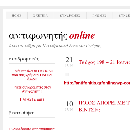
HOME
ΣΧΕΤΙΚΑ
ΣΥΝΔΡΟΜΕΣ
ΓΝΩΜΕΣ
ΣΥΝΔΕ
online
αντιφωνητής
Δεκαπενθήμερο Πανθρακικό Εντυπο Γνώμης
21
συνδρομητές
Τεύχος 198 – 21 Ιουνί
JUN
Μάθετε όλα τα ΟΥΣΙΩΔΗ
που σας κρύβουν ΟΛΟΙ οι
άλλοι!
http://antifonitis.gr/online/wp-c
Γίνετε συνδρομητές στον
Αντιφωνητή!
ΠΑΤΗΣΤΕ ΕΔΩ
10
ΠΟΙΟΣ ΑΠΟΡΕΙ ΜΕ 
ΒΙΝΤΣΙ»;
JUN
βιντεοθήκη
Ενδιαφέροντα αποσπάσματα