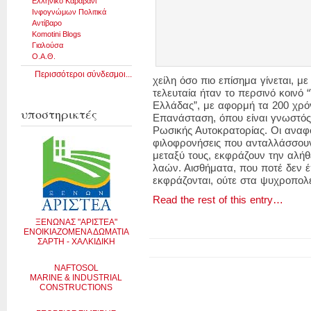
Ελληνικό Καραβάνι
Ινφογνώμων Πολιτικά
Αντίβαρο
Komotini Blogs
Γιαλούσα
Ο.Α.Θ.
Περισσότεροι σύνδεσμοι...
χείλη όσο πιο επίσημα γίνεται, μ
τελευταία ήταν το περσινό κοινό 
Ελλάδας”, με αφορμή τα 200 χρό
υποστηρικτές
Επανάσταση, όπου είναι γνωστός ο
Ρωσικής Αυτοκρατορίας. Οι αναφο
φιλοφρονήσεις που ανταλλάσσουν 
μεταξύ τους, εκφράζουν την αλή
λαών. Αισθήματα, που ποτέ δεν 
εκφράζονται, ούτε στα ψυχροπολε
Read the rest of this entry…
ΞΕΝΩΝΑΣ "ΑΡΙΣΤΕΑ"
ΕΝΟΙΚΙΑΖΟΜΕΝΑ ΔΩΜΑΤΙΑ
ΣΑΡΤΗ - ΧΑΛΚΙΔΙΚΗ
NAFTOSOL
MARINE & INDUSTRIAL
CONSTRUCTIONS