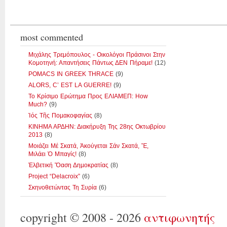
most commented
Μιχάλης Τρεμόπουλος - Οικολόγοι Πράσινοι Στην
Κομοτηνή: Απαντήσεις Πάντως ΔΕΝ Πήραμε!
(12)
POMACS IN GREEK THRACE
(9)
ALORS, C’ EST LA GUERRE!
(9)
Το Κρίσιμο Ερώτημα Προς ΕΛΙΑΜΕΠ: How
Much?
(9)
Ἰός Τῆς Ποµακοφαγίας
(8)
ΚΙΝΗΜΑ ΑΡΔΗΝ: Διακήρυξη Της 28ης Οκτωβρίου
2013
(8)
Μοιάζει Μέ Σκατά, Ἀκούγεται Σάν Σκατά, Ἔ,
Μιλάει Ὁ Μπαγίς!
(8)
Ἑλβετική Ὄαση Δηµοκρατίας
(8)
Project “Delacroix”
(6)
Σκηνοθετώντας Τη Συρία
(6)
copyright © 2008 - 2026
αντιφωνητής