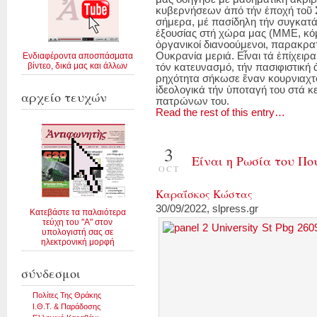
κυβερνήσεων ἀπό τήν ἐποχή τοῦ Σ
σήμερα, μέ πασίδηλη τήν συγκατ
ἐξουσίας στή χώρα μας (ΜΜΕ, κόμ
ὀργανικοί διανοούμενοι, παρακρ
Ουκρανία μεριά. Εἶναι τά ἐπίχειρα
Ενδιαφέροντα αποσπάσματα
βίντεο, δικά μας και άλλων
τόν κατευνασμό, τήν πασιφιστική 
ρηχότητα σήκωσε ἕναν κουρνιαχτό
ἰδεολογικά τήν ὑποταγή του στά 
αρχείο τευχών
πατρώνων του.
Read the rest of this entry…
3
Είναι η Ρωσία του Πο
OCT
Καραΐσκος Κώστας
30/09/2022, slpress.gr
Κατεβάστε τα παλαιότερα
τεύχη του "Α" στον
υπολογιστή σας σε
ηλεκτρονική μορφή
σύνδεσμοι
Πολίτες Της Θράκης
Ι.Θ.Τ. & Παράδοσης