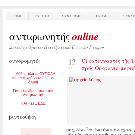
HOME
ΣΧΕΤΙΚΑ
ΣΥΝΔΡΟΜΕΣ
ΓΝΩΜΕΣ
ΣΥΝΔΕ
online
αντιφωνητής
Δεκαπενθήμερο Πανθρακικό Εντυπο Γνώμης
13
συνδρομητές
Οἱ κατευναστές τῆς Τ
πρός Οὐκρανία μερι
OCT
Μάθετε όλα τα ΟΥΣΙΩΔΗ
που σας κρύβουν ΟΛΟΙ οι
άλλοι!
Γίνετε συνδρομητές στον
Αντιφωνητή!
ΠΑΤΗΣΤΕ ΕΔΩ
βιντεοθήκη
μας, δέν εἶναι ἕνα ἀναπάντεχο γεγ
μᾶς ὁδήγησε μέ μαθηματική ἀκρίβ