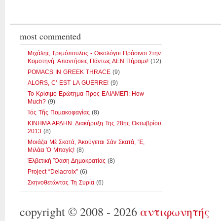
most commented
Μιχάλης Τρεμόπουλος - Οικολόγοι Πράσινοι Στην
Κομοτηνή: Απαντήσεις Πάντως ΔΕΝ Πήραμε!
(12)
POMACS IN GREEK THRACE
(9)
ALORS, C’ EST LA GUERRE!
(9)
Το Κρίσιμο Ερώτημα Προς ΕΛΙΑΜΕΠ: How
Much?
(9)
Ἰός Τῆς Ποµακοφαγίας
(8)
ΚΙΝΗΜΑ ΑΡΔΗΝ: Διακήρυξη Της 28ης Οκτωβρίου
2013
(8)
Μοιάζει Μέ Σκατά, Ἀκούγεται Σάν Σκατά, Ἔ,
Μιλάει Ὁ Μπαγίς!
(8)
Ἑλβετική Ὄαση Δηµοκρατίας
(8)
Project “Delacroix”
(6)
Σκηνοθετώντας Τη Συρία
(6)
copyright © 2008 - 2026
αντιφωνητής