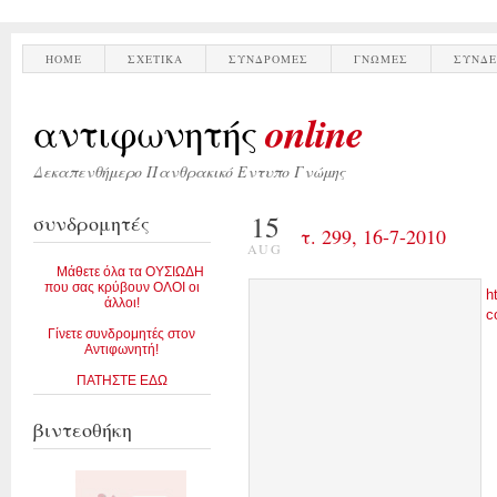
HOME
ΣΧΕΤΙΚΑ
ΣΥΝΔΡΟΜΕΣ
ΓΝΩΜΕΣ
ΣΥΝΔΕ
online
αντιφωνητής
Δεκαπενθήμερο Πανθρακικό Εντυπο Γνώμης
15
συνδρομητές
τ. 299, 16-7-2010
AUG
Μάθετε όλα τα ΟΥΣΙΩΔΗ
που σας κρύβουν ΟΛΟΙ οι
h
άλλοι!
c
Γίνετε συνδρομητές στον
Αντιφωνητή!
ΠΑΤΗΣΤΕ ΕΔΩ
βιντεοθήκη