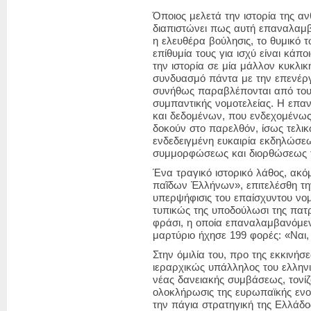
Όποιος μελετά την ιστορία της 
διαπιστώνει πως αυτή επαναλαμβά
η ελευθέρα βούλησις, το θυμικό
επίθυμία τους για ισχύ είναι κάπ
την ιστορία σε μία μάλλον κυκλι
συνδυασμό πάντα με την επενέργε
συνήθως παραβλέπονται από του
συμπαντικής νομοτελείας. Η επα
και δεδομένων, που ενδεχομένως 
δοκούν στο παρελθόν, ίσως τελικ
ενδεδειγμένη ευκαιρία εκδηλώσεω
συμμορφώσεως και διορθώσεως 
Ένα τραγικό ιστορικό λάθος, ακό
παῖδων Ἐλλήνων»
, επιτελέσθη 
υπερψήφισις του επαίσχυντου νομ
τυπικώς της υποδούλωσι της πατρ
φράσι, η οποία επαναλαμβανόμεν
μαρτύριο ήχησε 199 φορές:
«Ναι,
Στην όμιλία του, προ της εκκινήσ
ιεραρχικώς υπάλληλος του ελλην
νέας δανειακής συμβάσεως, τον
ολοκλήρωσις της ευρωπαϊκής ενο
την πάγια στρατηγική της Ελλάδο