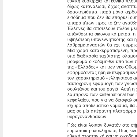
εθνική κυριαρχία και εθνικό πλο
δίχως κατανάλωσι, δίχως αναπτυ
δραστηριότητα, παρά μόνο κερδο
εισόδημα που δεν θα επαρκεί ούτ
απαραιτήτων προς το ζην αγαθών
Έλληνες θα αποτελούν πλέον μει
απάνθρωπα οικονομικά μέτρα, η 
υψηλότερη υπογεννητικότης και 
λαθρομεταναστών θα έχει συρρικ
Μία χώρα κατακερματισμένη, πρ
υπό διαδικασία ταχύτατης ισλαμο
μόρφωμα οικοδομηθέν υπό των π
της «Ελλάδος» και των νεο-Οθωμ
εφαρμόζοντας ήδη εκπεφρασμένε
τον χαρακτηρισμό
«ελληνοτουρκι
ταυτόχρονη εφαρμογή των γνωστ
σουλτάνου και του ραγιά. Αυτή η 
λαμπρόν»
των «international busi
κεφαλαίου, που για να διασφαλίσ
ισχυρό αποθεματικό νόμισμα, θα 
μας σε μία απέραντη πλατφόρμα
υδρογονανθράκων.
Πώς είναι λοιπόν δυνατόν στο σή
ευρωπαϊκή ολοκλήρωσι; Πώς είνα
εθνική στρατηγική και να οικοδο