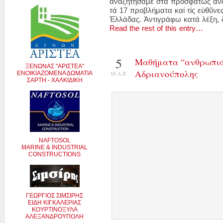
ἀναζητήσαμε στά προσφάτως ἀν
τά 17 προβλήματα καί τίς εὐθῦν
Ἑλλάδας. Ἀντιγράφω κατά λέξη, δ
Read the rest of this entry…
5
Μαθήματα “ανθρωπιά
ΞΕΝΩΝΑΣ "ΑΡΙΣΤΕΑ"
Αδριανούπολης
MAR
ΕΝΟΙΚΙΑΖΟΜΕΝΑ ΔΩΜΑΤΙΑ
ΣΑΡΤΗ - ΧΑΛΚΙΔΙΚΗ
NAFTOSOL
MARINE & INDUSTRIAL
CONSTRUCTIONS
ΓΕΩΡΓΙΟΣ ΣΙΜΣΙΡΗΣ
ΕΙΔΗ ΚΙΓΚΑΛΕΡΙΑΣ
ΚΟΥΡΤΙΝΟΞΥΛΑ
ΑΛΕΞΑΝΔΡΟΥΠΟΛΗ