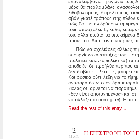
επαναλαμβάνω: η αγωνία τους ΔΕ
μέρα θα περιλαμβάνει ανασκολοπ
λιθοβολισμούς, διαμελισμούς, εκδ
αβάν γκατέ τρόπους (της πλέον 
πώς θα…επανιδρύσουν τη «μεγά
τους απασχολεί. Ε, καλά, είπαμε ό
του, αλλά ετούτα τα υποκείμενα 
τίποτε πια. Αυτοί είναι κοπρίτες no 
Πώς να σχολιάσεις αλλιώς π.χ.
υπουργίσκο ανάπτυξης που – στη
(πολιτικά και…κυριολεκτικά) το τ
αποδείξει ότι προήλθε περίπου α
δεν διάβασε – λέει – ε, μπορεί κ
Και φυσικά ούτε λέξη για το τίμη
αναφορά έστω στον όρο «παραίτη
κιόλας ότι αρνείται να παραιτηθεί
«δεν είναι αποτυχημένος» και ότι
να αλλάξει το σύστημα»)! Είπατε 
Read the rest of this entry…
2
H ΕΠΙΣΤΡΟΦΗ ΤΟΥ 
MAR