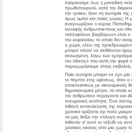
λησμονούμε πως η μοναδική «κόκ
πρωθυπουργού, κατά την διάρκε
την τρόικα, ήταν
«η σωτηρία της
όμως ομιλεί και ποίας χώρας;
Η μ
αναγνωρίζουν ο κύριος Παπαδήμος
συναφής ανθρωποκτόνος και εθν
«αλλοφύλων βαρβάρων»
είναι ο
του κεφαλαίου, το οποίο δεν ανα
η χώρα, ελέω της
προεδρευομένης
μπορεί πλέον να αισθάνεται ήρεμ
σεσωσμένη, λόγω των εμπράγμ
του ύδατος»
που αυτή την φορά 
παραχωρήσουμε στους εισβολείς.
Ποία σωτηρία μπορεί να έχει μία 
το πέμπτο έτος υφέσεως, όταν ο 
αποκλειστικώς με οικονομικούς δ
δημοσιονομικά μέτρα, τα οποία 
τον ανθρώπινο παράγοντα και ι
πνευματική οντότητα; Ένα σύντομο
πιθανή αντανάκλασις της παρού
χρονικό ορίζοντα όχι πολύ μακριν
να μας δείξει την επιλογή αυτής 
πιθανόν σ’ αυτό το ταξείδι να αν
χαοτικές εικόνες από μία χώρα 