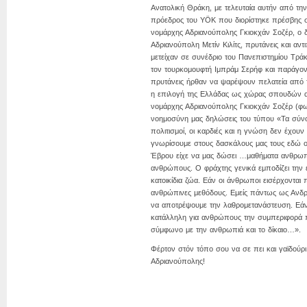
Ανατολική Θράκη, με τελευταία αυτήν από τη
πρόεδρος του YÖK που διορίστηκε πρέσβης σ
νομάρχης Αδριανούπολης Γκιοκχάν Σοζέρ, ο 
Αδριανούπολη Μετίν Κιλίτς, πρυτάνεις και αν
μετείχαν σε συνέδριο του Πανεπιστημίου Τράκ
τον τουρκομουφτή Ιμπράμ Σερήφ και παράγον
πρυτάνεις ήρθαν να ψαρέψουν πελατεία από την
η επιλογή της Ελλάδας ως χώρας σπουδών α
νομάρχης Αδριανούπολης Γκιοκχάν Σοζέρ (φωτ
νοημοσύνη μας δηλώσεις του τύπου
«Τα σύνο
πολιτισμοί, οι καρδιές και η γνώση δεν έχο
γνωρίσουμε στους δασκάλους μας τους εδώ ο
Έβρου είχε να μας δώσει …μαθήματα ανθρωπ
ανθρώπους. Ο φράχτης γενικά εμποδίζει την 
κατοικίδια ζώα. Εάν οι άνθρωποι εισέρχονται
ανθρώπινες μεθόδους. Εμείς πάντως ως Ανδ
να αποτρέψουμε την λαθρομετανάστευση. Εάν
κατάλληλη για ανθρώπους την συμπεριφορά πο
σύμφωνο με την ανθρωπιά και το δίκαιο…».
Φέρτον στόν τόπο σου να σε πει και γαϊδούρι!
Αδριανούπολης!