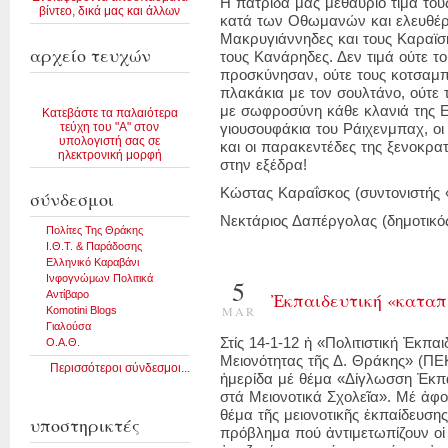
Η πατρίδα μας μεθαύριο τιμά το
βίντεο, δικά μας και άλλων
κατά των Οθωμανών και ελευθέρ
Μακρυγιάννηδες και τους Καραϊσ
αρχείο τευχών
τους Κανάρηδες. Δεν τιμά ούτε τ
προσκύνησαν, ούτε τους κοτσαμπ
πλακάκια με τον σουλτάνο, ούτε 
με σωφροσύνη κάθε κλανιά της 
Κατεβάστε τα παλαιότερα
τεύχη του "Α" στον
γιουσουφάκια του Ράιχενμπαχ, ο
υπολογιστή σας σε
και οι παρακεντέδες της ξενοκρα
ηλεκτρονική μορφή
στην εξέδρα!
Κώστας Καραΐσκος (συντονιστής
σύνδεσμοι
Νεκτάριος Δαπέργολας (δημοτικ
Πολίτες Της Θράκης
Ι.Θ.Τ. & Παράδοσης
Ελληνικό Καραβάνι
Ινφογνώμων Πολιτικά
5
Ἐκπαιδευτική «καταπ
Αντίβαρο
MAR
Komotini Blogs
Γιαλούσα
Στίς 14-1-12 ἡ «Πολιτιστική Ἐκπαι
Ο.Α.Θ.
Μειονότητας τῆς Δ. Θράκης» (ΠΕ
Περισσότεροι σύνδεσμοι...
ἡμερίδα μέ θέμα «Δίγλωσση Ἐκπα
στά Μειονοτικά Σχολεῖα». Μέ ἀφο
θέμα τῆς μειονοτικῆς ἐκπαίδευσης
υποστηρικτές
πρόβλημα πού ἀντιμετωπίζουν οἱ