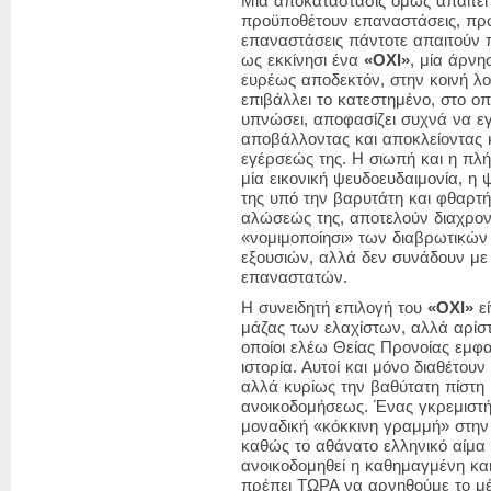
Μία αποκατάστασις όμως απαιτεί 
προϋποθέτουν επαναστάσεις, πρω
επαναστάσεις πάντοτε απαιτούν 
ως εκκίνησι ένα
«ΟΧΙ»
, μία άρνη
ευρέως αποδεκτόν, στην κοινή λ
επιβάλλει το κατεστημένο, στο οπ
υπνώσει, αποφασίζει συχνά να εγ
αποβάλλοντας και αποκλείοντας
εγέρσεώς της. Η σιωπή και η πλή
μία εικονική ψευδοευδαιμονία, η
της υπό την βαρυτάτη και φθαρτή 
αλώσεώς της, αποτελούν διαχρον
«νομιμοποίησι» των διαβρωτικώ
εξουσιών, αλλά δεν συνάδουν με
επαναστατών.
Η συνειδητή επιλογή του
«ΟΧΙ»
εί
μάζας των ελαχίστων, αλλά αρί
οποίοι ελέω Θείας Προνοίας εμφα
ιστορία.
Αυτοί και μόνο διαθέτουν
αλλά κυρίως την βαθύτατη πίστη 
ανοικοδομήσεως.
Ένας γκρεμιστής
μοναδική «κόκκινη γραμμή» στην 
καθώς το αθάνατο ελληνικό αίμα ρ
ανοικοδομηθεί η καθημαγμένη κα
πρέπει ΤΩΡΑ να αρνηθούμε το μέ