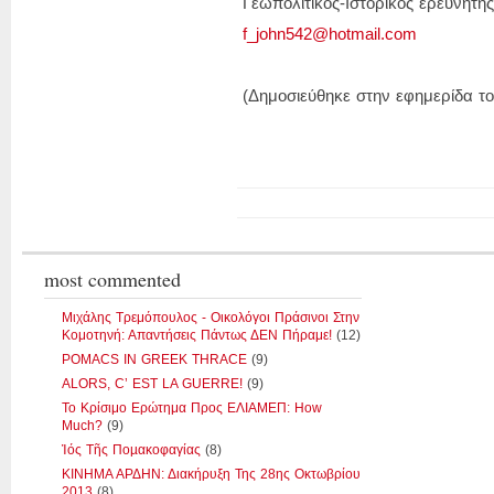
Γεωπολιτικός-Ιστορικός ερευνητής
f_john542@hotmail.com
(Δημοσιεύθηκε στην εφημερίδα το
most commented
Μιχάλης Τρεμόπουλος - Οικολόγοι Πράσινοι Στην
Κομοτηνή: Απαντήσεις Πάντως ΔΕΝ Πήραμε!
(12)
POMACS IN GREEK THRACE
(9)
ALORS, C’ EST LA GUERRE!
(9)
Το Κρίσιμο Ερώτημα Προς ΕΛΙΑΜΕΠ: How
Much?
(9)
Ἰός Τῆς Ποµακοφαγίας
(8)
ΚΙΝΗΜΑ ΑΡΔΗΝ: Διακήρυξη Της 28ης Οκτωβρίου
2013
(8)