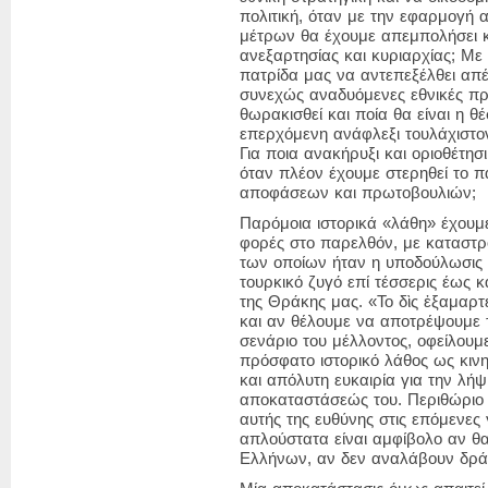
πολιτική, όταν με την εφαρμογή
μέτρων θα έχουμε απεμπολήσει κ
ανεξαρτησίας και κυριαρχίας; Με
πατρίδα μας να αντεπεξέλθει απέ
συνεχώς αναδυόμενες εθνικές πρ
θωρακισθεί και ποία θα είναι η θέ
επερχόμενη ανάφλεξι τουλάχιστον
Για ποια ανακήρυξι και οριοθέτησ
όταν πλέον έχουμε στερηθεί το π
αποφάσεων και πρωτοβουλιών;
Παρόμοια ιστορικά «λάθη» έχουμ
φορές στο παρελθόν, με καταστρο
των οποίων ήταν η υποδούλωσις
τουρκικό ζυγό επί τέσσερις έως κ
της Θράκης μας.
«Το δὶς ἐξαμαρ
και αν θέλουμε να αποτρέψουμε
σενάριο του μέλλοντος, οφείλουμ
πρόσφατο ιστορικό λάθος ως κινη
και απόλυτη ευκαιρία για την λή
αποκαταστάσεώς του. Περιθώριο 
αυτής της ευθύνης στις επόμενες 
απλούστατα είναι αμφίβολο αν θ
Ελλήνων, αν δεν αναλάβουν δράσ