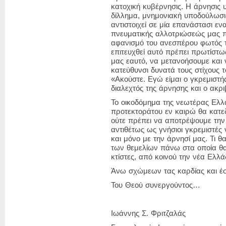
κατοχική κυβέρνησις. Η άρνησις 
δίλλημα, μνημονιακή υποδούλωσις
αντιστοιχεί σε μία επανάστασι εν
πνευματικής αλλοτριώσεώς μας 
αφανισμό
του ανεσπέρου φωτός τ
επιτευχθεί αυτό πρέπει πρωτίστ
μας εαυτό, να μετανοήσουμε κα
κατεύθυνσι δυνατά τους στίχους
«Ακούστε. Εγώ είμαι ο γκρεμιστής, 
διαλεχτός της άρνησης και ο ακρι
Το οικοδόμημα της νεωτέρας Ελλ
προτεκτοράτου εν καιρώ θα κατεδ
ούτε πρέπει να αποτρέψουμε την 
αντιθέτως ως γνήσιοι γκρεμιστές
και μόνο με την άρνησί μας. Τι θα
των θεμελίων πάνω στα οποία θ
κτίστες, από κοινού την νέα Ελλά
Άνω σχώμεων τας καρδίας και έ
Του Θεού συνεργούντος…
Ιωάννης Σ. Φριτζαλάς