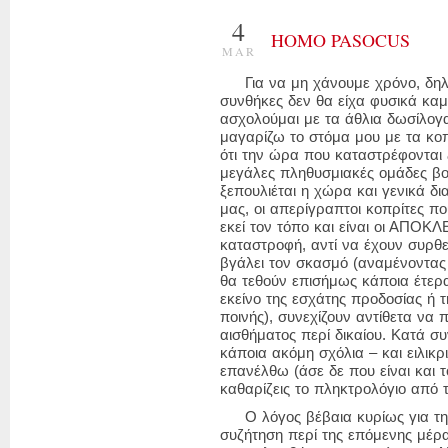
4
HOMO PASOCUS
MAR
Για να μη χάνουμε χρόνο, δηλ
συνθήκες δεν θα είχα φυσικά καμ
ασχολούμαι με τα άθλια δωσίλογα
μαγαρίζω το στόμα μου με τα κ
ότι την ώρα που καταστρέφονται
μεγάλες πληθυσμιακές ομάδες β
ξεπουλιέται η χώρα και γενικά δ
μας, οι απερίγραπτοι κοπρίτες π
εκεί τον τόπο και είναι οι ΑΠΟΚΛ
καταστροφή, αντί να έχουν συρθεί
βγάλει τον σκασμό (αναμένοντας
θα τεθούν επισήμως κάποια έτερ
εκείνο της εσχάτης προδοσίας ή 
ποινής), συνεχίζουν αντίθετα να
αισθήματος περί δικαίου. Κατά συ
κάποια ακόμη σχόλια – και ειλικρ
επανέλθω (άσε δε που είναι και 
καθαρίζεις το πληκτρολόγιο από 
Ο λόγος βέβαια κυρίως για την
συζήτηση περί της επόμενης μέρα