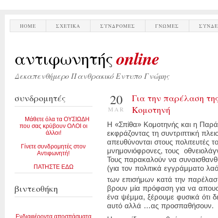
HOME
ΣΧΕΤΙΚΑ
ΣΥΝΔΡΟΜΕΣ
ΓΝΩΜΕΣ
ΣΥΝΔΕ
online
αντιφωνητής
Δεκαπενθήμερο Πανθρακικό Εντυπο Γνώμης
20
συνδρομητές
Για την παρέλαση τη
Κομοτηνή
MAR
Μάθετε όλα τα ΟΥΣΙΩΔΗ
Η «Σπίθα» Κομοτηνής και η Πα
που σας κρύβουν ΟΛΟΙ οι
άλλοι!
εκφράζοντας τη συντριπτική πλει
απευθύνονται στους πολιτευτές το
Γίνετε συνδρομητές στον
μνημονιόφρονες, τους οθνειολάγ
Αντιφωνητή!
Τους παρακαλούν να συναισθανθ
ΠΑΤΗΣΤΕ ΕΔΩ
(για τον πολιτικά εγγράμματο λα
των επισήμων κατά την παρέλασ
βιντεοθήκη
βρουν μία πρόφαση για να απουσ
ένα ψέμμα, ξέρουμε φυσικά ότι 
αυτό αλλά …ας προσπαθήσουν.
Ενδιαφέροντα αποσπάσματα