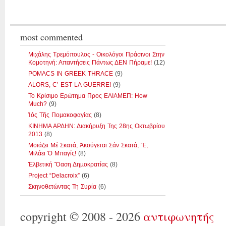
most commented
Μιχάλης Τρεμόπουλος - Οικολόγοι Πράσινοι Στην
Κομοτηνή: Απαντήσεις Πάντως ΔΕΝ Πήραμε!
(12)
POMACS IN GREEK THRACE
(9)
ALORS, C’ EST LA GUERRE!
(9)
Το Κρίσιμο Ερώτημα Προς ΕΛΙΑΜΕΠ: How
Much?
(9)
Ἰός Τῆς Ποµακοφαγίας
(8)
ΚΙΝΗΜΑ ΑΡΔΗΝ: Διακήρυξη Της 28ης Οκτωβρίου
2013
(8)
Μοιάζει Μέ Σκατά, Ἀκούγεται Σάν Σκατά, Ἔ,
Μιλάει Ὁ Μπαγίς!
(8)
Ἑλβετική Ὄαση Δηµοκρατίας
(8)
Project “Delacroix”
(6)
Σκηνοθετώντας Τη Συρία
(6)
copyright © 2008 - 2026
αντιφωνητής