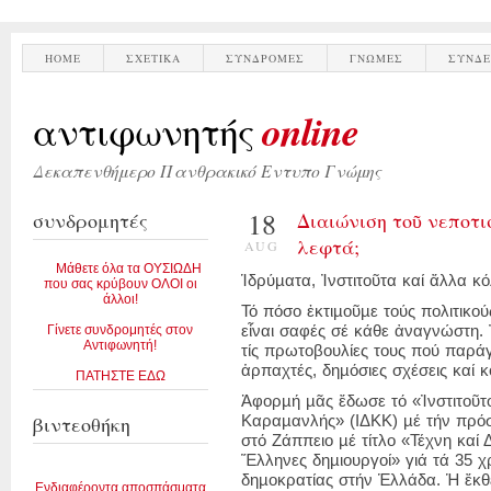
HOME
ΣΧΕΤΙΚΑ
ΣΥΝΔΡΟΜΕΣ
ΓΝΩΜΕΣ
ΣΥΝΔΕ
online
αντιφωνητής
Δεκαπενθήμερο Πανθρακικό Εντυπο Γνώμης
18
συνδρομητές
Διαιώνιση τοῦ νεποτι
λεφτά;
AUG
Μάθετε όλα τα ΟΥΣΙΩΔΗ
Ἱδρύµατα, Ἰνστιτοῦτα καί ἄλλα 
που σας κρύβουν ΟΛΟΙ οι
άλλοι!
Τό πόσο ἐκτιµοῦµε τούς πολιτικο
Γίνετε συνδρομητές στον
εἶναι σαφές σέ κάθε ἀναγνώστη.
Αντιφωνητή!
τίς πρωτοβουλίες τους πού παράγ
ἁρπαχτές, δηµόσιες σχέσεις καί 
ΠΑΤΗΣΤΕ ΕΔΩ
Ἀφορµή µᾶς ἔδωσε τό «Ἰνστιτοῦτ
βιντεοθήκη
Καραµανλής» (ΙΔΚΚ) µέ τήν πρόσφ
στό Ζάππειο µέ τίτλο «Τέχνη καί
Ἕλληνες δηµιουργοί» γιά τά 35 
δηµοκρατίας στήν Ἑλλάδα. Ἡ ἔκθε
Ενδιαφέροντα αποσπάσματα