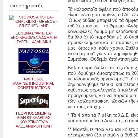
νοµπελίστας οἰκονοµολόγος κ.ἄ.
υποστηρικτές
Τά κολοσσιαῖα ὀφέλη πού ἀποκόµι
εἶναι εὐδιάκριτα, καθώς ὁ ΓΑΠ δ
Ὅµως οὐδείς µπορεῖ νά τά ἀµφισ
τοῦ Συµποσίου – τό ἵδρυµα «Ἀνδ
κοινωφελές ἵδρυµα µή κερδοσκοπ
ΞΕΝΩΝΑΣ "ΑΡΙΣΤΕΑ"
ὅτι ὅλο (;) τό παραδάκι µέ τό ὁ
ΕΝΟΙΚΙΑΖΟΜΕΝΑ ΔΩΜΑΤΙΑ
ΣΑΡΤΗ - ΧΑΛΚΙΔΙΚΗ
προσκεκληµένοι καί οἱ πασόκες ο
µας, ὅπως καί κάθε χρόνο. Στείλ
διοίκησή του* γιά νά πληροφορηθ
Συµπόσιο. Οὐδεµία ἀπάντηση µᾶς
Βάλτε τώρα δίπλα καί τό χτύπα 
πού ἱδρύθηκε ὁµοιοτρόπως τό 20
κερδοσκοπικός ὀργανισµός**, ἤ 
NAFTOSOL
MARINE & INDUSTRIAL
δηµιουργήθηκε πέρυσι καί φέτος 
CONSTRUCTIONS
καθεστώς φορολογικῆς ἀπαλλαγῆς 
προηγούµενα, γιά νά πάρετε µία 
τῶν κοτζαµπάσικων τζακιῶν τῆς 
νέα τους ἐποχή…
ΓΕΩΡΓΙΟΣ ΣΙΜΣΙΡΗΣ
* Τά 4 ἀπό τά 7 µέλη τοῦ Δ.Σ. εἶ
ΕΙΔΗ ΚΙΓΚΑΛΕΡΙΑΣ
καί προεδρεύει ὁ Λαλιώτης ὁ ὁποῖ
ΚΟΥΡΤΙΝΟΞΥΛΑ
ΑΛΕΞΑΝΔΡΟΥΠΟΛΗ
** Μαντέψτε ποιά γερµανική ἑται
ἠλεκτρονικό ἐξοπλισµό γιά 309.5