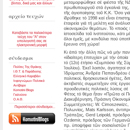
µεταµορφώθηκε σέ φιέστα τῆς ΝΔ 
βίντεο, δικά μας και άλλων
πρωθυπουργοῦ στά ἐγκαίνιά της, 
τῆς ἁγιοποίησης τοῦ Κ.Κ. Ὅσο γι
αρχείο τευχών
ἱδρύθηκε τό 1998 καί εἶναι ἐπιστ
ἑταιρεία γιά τή µελέτη καί ἀνάλυ
οἰκονοµικῶν θεµάτων. Τό «ποιός
Κατεβάστε τα παλαιότερα
ἱστοσελίδα τοῦ ἰνστιτούτου, κάτι 
τεύχη του "Α" στον
ὅλοι ἐµεῖς, µέ κονδύλια πού ὑποτ
υπολογιστή σας σε
ἔρευνα στή χώρα!
ηλεκτρονική μορφή
Κι ἀπό τήν ἄλλη πῶς νά µήν παν
σύνδεσμοι
«ἰδιαίτερη ἐπιτυχία» µέ τήν ὁποί
τό (12ο) ἐτήσιο «Συµπόσιο τῆς Σ
Πολίτες Της Θράκης
Ἰουλίου). Ἐκεῖ λοιπόν, ἀγαπητοί 
Ι.Θ.Τ. & Παράδοσης
Ἱδρύµατος Ἀνδρέα Παπανδρέου ἀκ
Ελληνικό Καραβάνι
πολιτικοί, θρησκευτικοί ἡγέτες, δ
Ινφογνώμων Πολιτικά
ἀκτιβιστές συµµετεῖχαν στίς ἐργ
Αντίβαρο
προοδευτικές πολιτικές λύσεις σέ
Komotini Blogs
Φέτος τό θέµα ἦταν «Πρῶτα οἱ Πο
Γιαλούσα
Διακυβέρνηση, Πράσινη Οἰκονοµία
Ο.Α.Θ.
Συµµετέχοντες: W. Cimoszewizc
Περισσότεροι σύνδεσμοι...
Πολωνίας, Mats Karlsson, ἀντιπ
Τράπεζας, Gerd Leipold, πρόεδρ
Ozdemir, πρόεδρος τῶν Γερµανῶ
πρ. ὑποψήφια τῶν σοσιαλιστῶν Γαλ